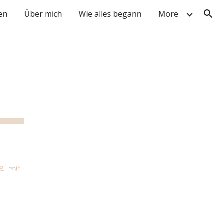
en
Über mich
Wie alles begann
More
ion
e mit