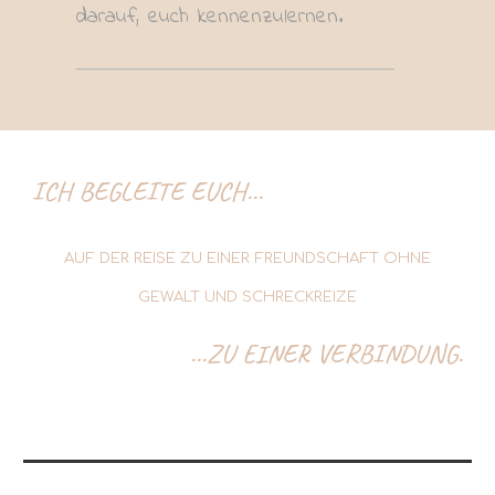
darauf, euch kennenzulernen.
____________________________________
ICH BEGLEITE EUCH...
AUF DER REISE ZU EINER FREUNDSCHAFT OHNE
GEWALT UND SCHRECKREIZE
...ZU EINER
VER
BINDUNG.