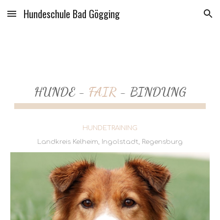
Hundeschule Bad Gögging
Skip to main content
Skip to navigation
HUNDE -
FAIR
- BINDUNG
HUNDETRAINING
Landkreis Kelheim, Ingolstadt, Regensburg